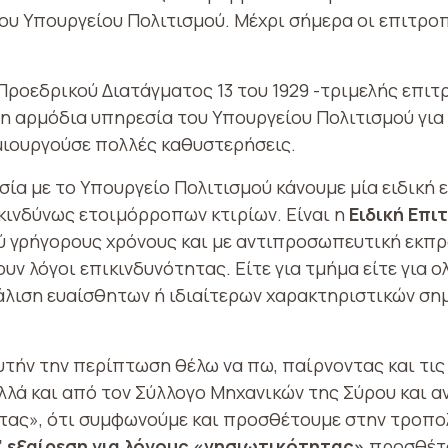
ου Υπουργείου Πολιτισμού. Μέχρι σήμερα οι επιτρο
Προεδρικού Διατάγματος 13 του 1929 -τριμελής επιτ
) η αρμόδια υπηρεσία του Υπουργείου Πολιτισμού για
μιουργούσε πολλές καθυστερήσεις.
γασία με το Υπουργείο Πολιτισμού κάνουμε μία ειδική
ικινδύνως ετοιμόρροπων κτιρίων. Είναι η
Ειδική Επ
λύ γρήγορους χρόνους και με αντιπροσωπευτική εκπ
υν λόγοι επικινδυνότητας. Είτε για τμήμα είτε για ο
άλιση ευαίσθητων ή ιδιαίτερων χαρακτηριστικών σημ
υτήν την περίπτωση θέλω να πω, παίρνοντας και τις
αλλά και από τον Σύλλογο Μηχανικών της Σύρου και 
ητας», ότι συμφωνούμε και προσθέτουμε στην τροπο
’ εξαίρεση για λόγους «νησιωτικότητας»
προσθέτο