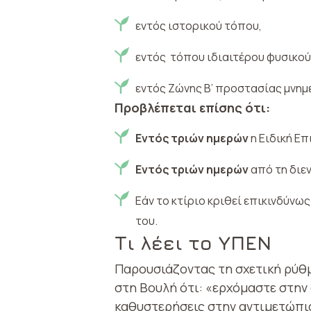
εντός ιστορικού τόπου,
εντός τόπου ιδιαιτέρου φυσικού
εντός Ζώνης Β’ προστασίας μνημ
Προβλέπεται επίσης ότι:
Εντός τριών ημερών
η Ειδική Επ
Εντός τριών ημερών
από τη διεν
Εάν το κτίριο κριθεί επικινδύνω
του.
Τι λέει το ΥΠΕΝ
Παρουσιάζοντας τη σχετική ρύθ
στη Βουλή ότι: «ερχόμαστε στην 
καθυστερήσεις στην αντιμετώπι