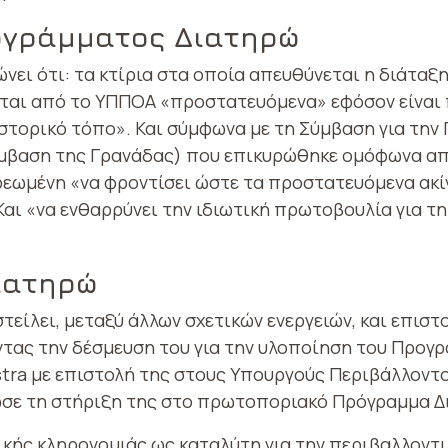
ογράμματος Διατηρώ
νει ότι: τα κτίρια στα οποία απευθύνεται η διάταξη 
ται από το ΥΠΠΟΑ «προστατευόμενα» εφόσον είναι π
ιστορικό τόπο». Και σύμφωνα με τη Σύμβαση για τη
ύμβαση της Γρανάδας) που επικυρώθηκε ομόφωνα από
χρεωμένη «να φροντίσει ώστε τα προστατευόμενα ακί
Και «να ενθαρρύνει την ιδιωτική πρωτοβουλία για 
ιατηρώ
στείλει, μεταξύ άλλων σχετικών ενεργειών, και επισ
ντας την δέσμευση του για την υλοποίηση του Προγρ
ra με επιστολή της στους Υπουργούς Περιβάλλοντος,
λωσε τη στήριξη της στο πρωτοποριακό Πρόγραμμα Δ
νικής κληρονομιάς ως καταλύτη για την περιβαλλοντι