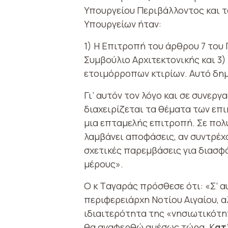
Υπουργείου Περιβάλλοντος και τ
Υπουργείων ήταν:
1) Η Επιτροπή του άρθρου 7 του 
Συμβούλιο Αρχιτεκτονικής και 3
ετοιμόρροπων κτιρίων. Αυτό δη
Γι’ αυτόν τον λόγο και σε συνερ
διαχειρίζεται τα θέματα των επ
μια επταμελής επιτροπή. Σε πο
λαμβάνει αποφάσεις, αν συντρέχο
σχετικές παρεμβάσεις για διασφ
μέρους».
Ο κ Tαγαράς πρόσθεσε ότι: «Σ’ α
περιφερειάρχη Νοτίου Αιγαίου, 
ιδιαιτερότητα της «νησιωτικότ
θα αναφερθώ αμέσως τώρα. Κ
ατ