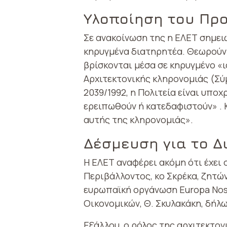
Υλοποίηση του Πρ
Σε ανακοίνωση της η ΕΛΕΤ σημειώ
κηρυγμένα διατηρητέα. Θεωρούν
βρίσκονται μέσα σε κηρυγμένο «
Αρχιτεκτονικής κληρονομιάς (Σ
2039/1992, η Πολιτεία είναι υπο
ερειπωθούν ή κατεδαφιστούν» . 
αυτής της κληρονομιάς».
Δέσμευση για το Δ
Η ΕΛΕΤ αναφέρει ακόμη ότι έχει 
Περιβάλλοντος, κο Σκρέκα, ζητώ
ευρωπαϊκή οργάνωση Europa Nost
Οικονομικών, Θ. Σκυλακάκη, δή
Εξάλλου, ο ρόλος της αρχιτεκτο