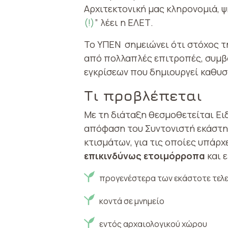
Αρχιτεκτονική μας κληρονομιά, 
(!)
” λέει η ΕΛΕΤ.
Το ΥΠΕΝ σημειώνει ότι στόχος τ
από πολλαπλές επιτροπές, συμβο
εγκρίσεων που δημιουργεί καθυστ
Τι προβλέπεται
Με τη διάταξη θεσμοθετείται Ει
απόφαση του Συντονιστή εκάστη
κτισμάτων, για τις οποίες υπάρ
επικινδύνως ετοιμόρροπα
και ε
προγενέστερα των εκάστοτε τελε
κοντά σε μνημείο
εντός αρχαιολογικού χώρου