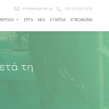
info@energycert.gr
+30 210 300 33 55
ΜΈΡΩΣΗ
ΈΡΓΑ
ΝΈΑ
ΕΤΑΙΡΕΊΑ
ΕΠΙΚΟΙΝΩΝΊΑ
ετά τη