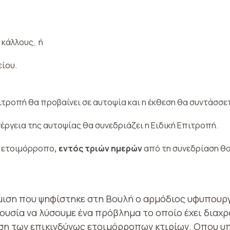
 κάλλους, ή
είου.
ιτροπή θα προβαίνει σε αυτοψία και η έκθεση θα συντάσσε
έργεια της αυτοψίας θα συνεδριάζει η Ειδική Επιτροπή.
ς ετοιμόρροπο
, εντός τριών ημερών
από τη συνεδρίαση θ
μιση που ψηφίστηκε στη Βουλή ο αρμόδιος υφυπου
ουσία να λύσουμε ένα πρόβλημα το οποίο έχει διαχρ
ση των επικινδύνως ετοιμόρροπων κτιρίων. Οπου υ