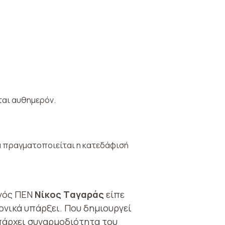
ται αυθημερόν.
α πραγματοποιείται η κατεδάφισή
ργός ΠΕΝ
Νίκος Tαγαράς
είπε
ονικά υπάρξει. Που δημιουργεί
πάρχει συναρμοδιότητα του