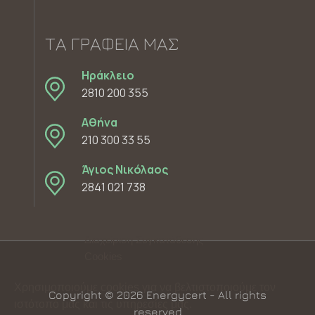
ΤΑ ΓΡΑΦΕΊΑ ΜΑΣ
Ηράκλειο
2810 200 355
Αθήνα
210 300 33 55
Άγιος Νικόλαος
2841 021 738
Διαχείριση Συγκατάθεσης
Cookies
Χρησιμοποιούμε cookies για να βελτιστοποιούμε τον
Copyright © 2026 Energycert - All rights
ιστότοπό μας και τις υπηρεσίες μας.
reserved