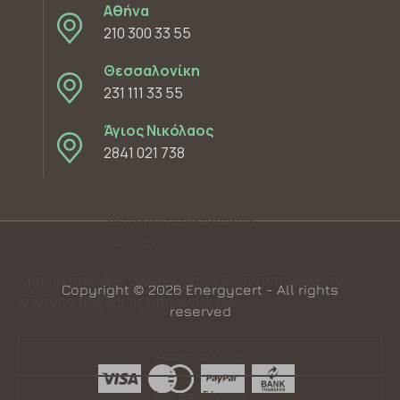
Αθήνα
210 300 33 55
Θεσσαλονίκη
231 111 33 55
Άγιος Νικόλαος
2841 021 738
Διαχείριση Συγκατάθεσης
Cookies
Χρησιμοποιούμε cookies για να βελτιστοποιούμε τον
Copyright © 2026 Energycert - All rights
ιστότοπό μας και τις υπηρεσίες μας.
reserved
Accept cookies
Δεν αποδέχομαι