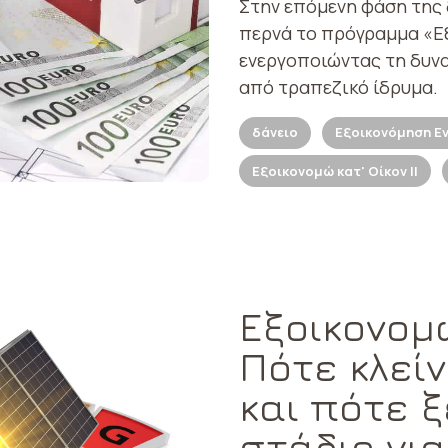
Στην επόμενη φάση της
περνά το πρόγραμμα «Εξο
ενεργοποιώντας τη δυν
από τραπεζικό ίδρυμα.
δάνειο
Εξοικονόμηση Εν
Εξοικονομώ κατ' Οίκον ΙΙ
Εξοικονομώ 
Πότε κλεί
και πότε ξ
στάδιο γι