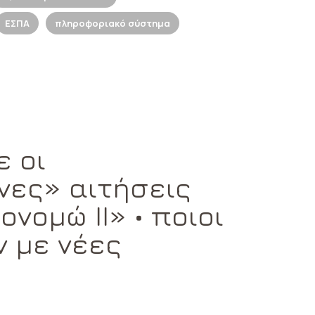
ΕΣΠΑ
πληροφοριακό σύστημα
 οι
νες» αιτήσεις
ονομώ II» • ποιοι
ν με νέες