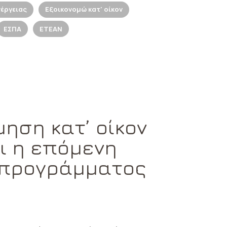
έργειας
Εξοικονομώ κατ' οίκον
ΕΣΠΑ
ΕΤΕΑΝ
ηση κατ’ οίκον
ει η επόμενη
 προγράμματος