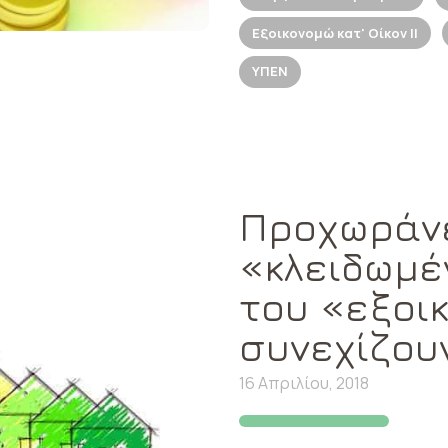
Εξοικονομώ κατ' Οίκον ΙΙ
ΥΠΕΝ
Προχωράνε
«κλειδωμέ
του «εξοικ
συνεχίζου
16 Απριλίου, 2018