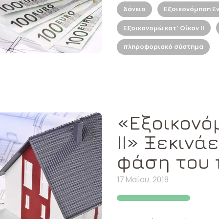
δάνειο
Εξοικονόμηση Εν
Εξοικονομώ κατ' Οίκον ΙΙ
πληροφοριακό σύστημα
«Εξοικονόμ
ΙΙ» Ξεκινά
φάση του
17 Μαΐου, 2018