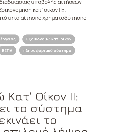
 διαδικασίας υποβολής αιτήσεων
ικονόμηση κατ’ οίκον ΙΙ»,
ατότητα αίτησης χρηματοδότησης
έργειας
Εξοικονομώ κατ' οίκον
ΕΣΠΑ
πληροφοριακό σύστημα
Κατ’ Οίκον ΙΙ:
νει το σύστημα
εκινάει το
α επιλογή λήψης