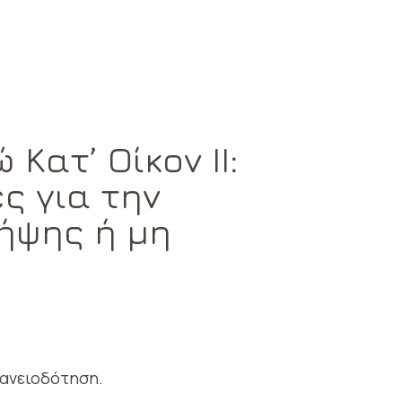
Κατ’ Οίκον ΙΙ:
ς για την
ήψης ή μη
δανειοδότηση.