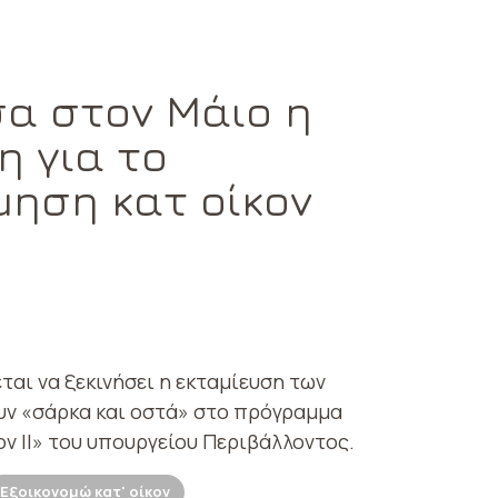
σα στον Μάιο η
η για το
μηση κατ οίκον
ται να ξεκινήσει η εκταμίευση των
υν «σάρκα και οστά» στο πρόγραμμα
ον ΙΙ» του υπουργείου Περιβάλλοντος.
Εξοικονομώ κατ' οίκον