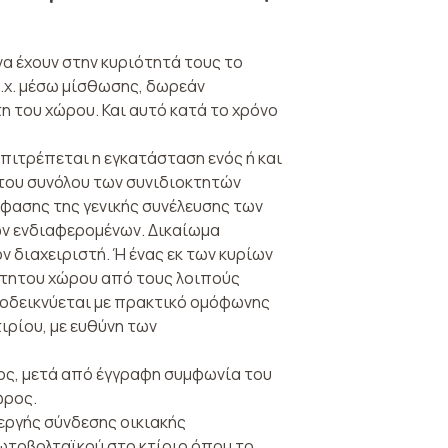
α έχουν στην κυριότητά τους το
.χ. μέσω μίσθωσης, δωρεάν
η του χώρου. Και αυτό κατά το χρόνο
πιτρέπεται η εγκατάσταση ενός ή και
του συνόλου των συνιδιοκτητών
ασης της γενικής συνέλευ­σης των
ων ενδια­φερομένων. Δικαίωμα
 διαχειριστή. Ή ένας εκ των κυρίων
κτητου χώρου από τους λοι­πούς
ποδεικνύεται με πρακτικό ομόφωνης
ιρίου, με ευθύνη των
ς, μετά από έγγραφη συμφωνία του
ώρος.
εργής σύνδεσης οικιακής
ωτοβολταϊκού στο κτίριο όπου το