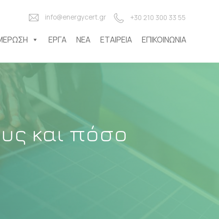
info@energycert.gr
+30 210 300 33 55
ΜΈΡΩΣΗ
ΈΡΓΑ
ΝΈΑ
ΕΤΑΙΡΕΊΑ
ΕΠΙΚΟΙΝΩΝΊΑ
υς και πόσο