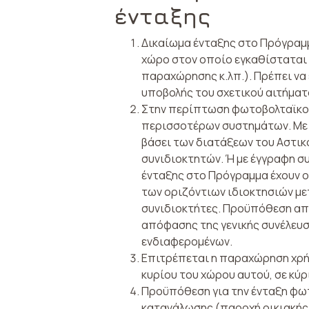
ένταξης
Δικαίωμα ένταξης στο Πρόγραμμ
χώρο στον οποίο εγκαθίσταται 
παραχώρησης κ.λπ.). Πρέπει να 
υποβολής του σχετικού αιτή­μα
Στην περίπτωση φωτοβολταϊκού 
περισσοτέρων συστημάτων. Με 
βάσει των διατάξεων του Αστικ
συνιδιοκτητών. Ή με έγγραφη σ
ένταξης στο Πρόγραμμα έχουν ο
των οριζό­ντιων ιδιοκτησιών μ
συνιδιοκτήτες. Προϋπόθεση απ
απόφασης της γενικής συνέλευσ
ενδιαφερομένων.
Επιτρέπεται η παραχώρηση χρή
κυρίου του χώρου αυτού, σε κύρ
Προϋπόθεση για την ένταξη φωτ
κατανάλωσης (παροχή οικιακής 