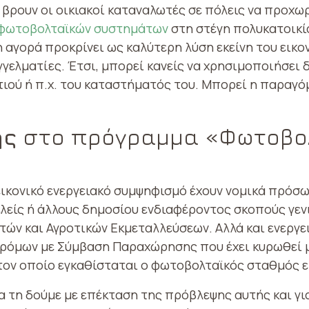
 βρουν οι οικιακοί καταναλωτές σε πόλεις να προχω
ν φωτοβολταϊκών συστημάτων
στη στέγη πολυκατοικί
η αγορά προκρίνει ως καλύτερη λύση εκείνη του εικ
αγγελματίες. Έτσι, μπορεί κανείς να χρησιμοποιήσει 
τιού ή π.χ. του καταστήματός του. Μπορεί η παραγό
ης
στο πρόγραμμα «Φωτοβολ
εικονικό ενεργειακό συμψηφισμό έχουν νομικά πρόσ
ελείς ή άλλους δημοσίου ενδιαφέροντος σκοπούς γενι
ών και Αγροτικών Εκμεταλλεύσεων. Αλλά και ενεργει
μων με Σύμβαση Παραχώρησης που έχει κυρωθεί με 
τον οποίο εγκαθίσταται ο φωτοβολταϊκός σταθμός εί
α τη δούμε με επέκταση της πρόβλεψης αυτής και γι