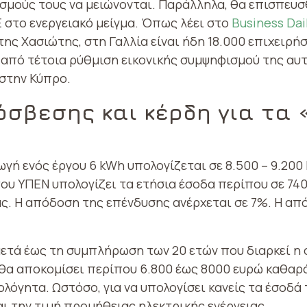
σμούς τους να μειώνονται. Παράλληλα, θα επισπευσθ
 στο ενεργειακό μείγμα. Όπως λέει στο
Βusiness Dai
της Χασιώτης, στη Γαλλία είναι ήδη 18.000 επιχειρ
 από τέτοια ρύθμιση εικονικής συμψηφισμού της αυ
στην Κύπρο.
όσβεσης και κέρδη για τα
γή ενός έργου 6 kWh υπολογίζεται σε 8.500 – 9.200
 του ΥΠΕΝ υπολογίζει τα ετήσια έσοδα περίπου σε 74
ς. Η απόδοση της επένδυσης ανέρχεται σε 7%. Η από
 μετά έως τη συμπλήρωση των 20 ετών που διαρκεί η
θα αποκομίσει περίπου 6.800 έως 8000 ευρώ καθαρά
λόγητα. Ωστόσο, για να υπολογίσει κανείς τα έσοδά τ
ι την τιμή προμήθειας ηλεκτρικής ενέργειας.