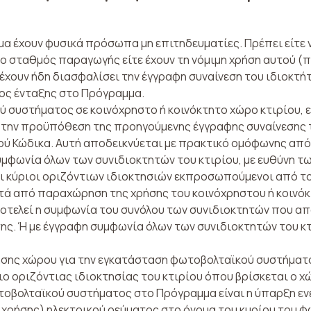
α έχουν φυσικά πρόσωπα μη επιτηδευματίες. Πρέπει είτε ν
ο σταθμός παραγωγής είτε έχουν τη νόμιμη χρήση αυτού (π
έχουν ήδη διασφαλίσει την έγγραφη συναίνεση του ιδιοκτήτ
τος ένταξης στο Πρόγραμμα.
συστήματος σε κοινόχρηστο ή κοινόκτητο χώρο κτιρίου, ε
την προϋπόθεση της προηγούμενης έγγραφης συναίνεσης 
ού Κώδικα. Αυτή αποδεικνύεται με πρακτικό ομόφωνης απόφ
υμφωνία όλων των συνιδιοκτητών του κτιρίου, με ευθύνη τ
ι κύριοι οριζόντιων ιδιοκτησιών εκπροσωπούμενοι από τον
ετά από παραχώρηση της χρήσης του κοινόχρηστου ή κοινό
οτελεί η συμφωνία του συνόλου των συνιδιοκτητών που α
ης. Ή με έγγραφη συμφωνία όλων των συνιδιοκτητών του κτ
σης χώρου για την εγκατάσταση φωτοβολταϊκού συστήματο
ιο οριζόντιας ιδιοκτησίας του κτιρίου όπου βρίσκεται ο χ
οβολταϊκού συστή­ματος στο Πρόγραμμα είναι η ύπαρξη εν
χρήσης) ηλε­κτρικού ρεύματος στο όνομα του κυρίου του φ