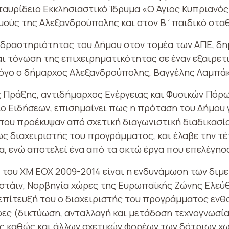
αυρίδειο Εκκλησιαστικό Ίδρυμα «Ο Άγιος Κυπριανός
θμούς της Αλεξανδρούπολης και στον Β΄παιδικό στα
 δραστηριότητας του Δήμου στον τομέα των ΑΠΕ, δη
ι τόνωση της επιχειρηματικότητας σε έναν εξαιρετι
 λόγο ο δήμαρχος Αλεξανδρούπολης, Βαγγέλης Λαμπά
 Πράξης, αντιδήμαρχος Ενέργειας και Φυσικών Πόρω
 Ειδήσεων, επισημαίνει πως η πρόταση του Δήμου γ
που προέκυψαν από σχετική διαγωνιστική διαδικασί
ς διαχειριστής του προγράμματος, και έλαβε την τ
α, ενώ αποτελεί ένα από τα οκτώ έργα που επελέγησ
 του ΧΜ ΕΟΧ 2009-2014 είναι η ενδυνάμωση των διμ
νστάιν, Νορβηγία χώρες της Ευρωπαϊκής Ζώνης Ελεύ
ν επίτευξή του ο διαχειριστής του προγράμματος εν
ώρες (δικτύωση, ανταλλαγή και μετάδοση τεχνογνωσί
ς καθώς και άλλων σχετικών φορέων των δότριων χ