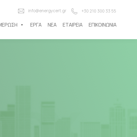
info@energycert.gr
+30 210 300 33 55
ΜΈΡΩΣΗ
ΈΡΓΑ
ΝΈΑ
ΕΤΑΙΡΕΊΑ
ΕΠΙΚΟΙΝΩΝΊΑ