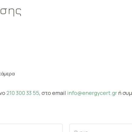
ωσης
 κάμερα
ωνο
210 300 33 55
, στο email
info@energycert.gr
ή συ