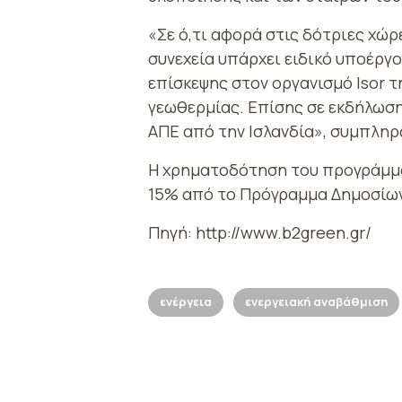
«Σε ό,τι αφορά στις δότριες χώρ
συνεχεία υπάρχει ειδικό υποέργ
επίσκεψης στον οργανισμό Isor τ
γεωθερμίας. Επίσης σε εκδήλωσ
ΑΠΕ από την Ισλανδία», συμπληρώ
Η χρηματοδότηση του προγράμμα
15% από το Πρόγραμμα Δημοσίω
Πηγή: http://www.b2green.gr/
ενέργεια
ενεργειακή αναβάθμιση