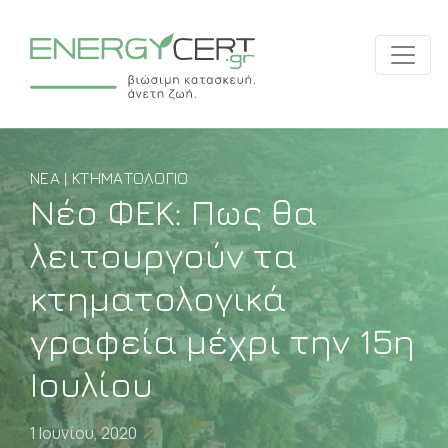
ΝΈΑ | ΚΤΗΜΑΤΟΛΌΓΙΟ
Νέο ΦΕΚ: Πως θα
λειτουργούν τα
κτηματολογικά
γραφεία μέχρι την 15η
Ιουλίου
1 Ιουνίου, 2020