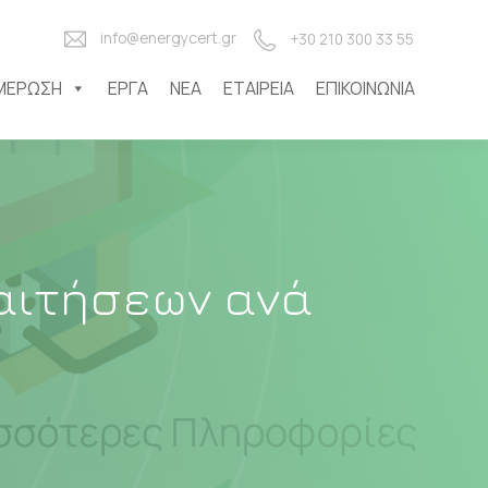
info@energycert.gr
+30 210 300 33 55
ΜΈΡΩΣΗ
ΈΡΓΑ
ΝΈΑ
ΕΤΑΙΡΕΊΑ
ΕΠΙΚΟΙΝΩΝΊΑ
αιτήσεων ανά