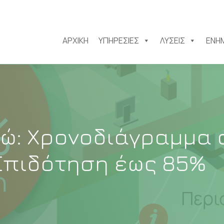
ΑΡΧΙΚΉ
ΥΠΗΡΕΣΊΕΣ
ΛΎΣΕΙΣ
ΕΝΗ
μώ: Χρονοδιάγραμμα 
Επιδότηση έως 85%