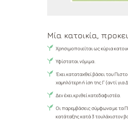
Μία κατοικία, προκει
Χρησιμοποιείται ως κύρια κατοι
Υφίσταται νόμιμα.
Έχει καταταχθεί βάσει του Πιστο
χαμηλότερη ή ίση της Γ (αντί γι
Δεν έχει κριθεί κατεδαφιστέα.
Οι παρεμβάσεις σύμφωνα με τα ΠΕ
κατάταξης κατά 3 τουλάχιστον β