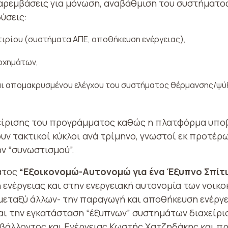
αρεμβάσεις για μόνωση, αναβάθμιση του συστήματο
ύσεις:
τιρίου (συστήματα ΑΠΕ, αποθήκευση ενέργειας),
οχημάτων,
ι απομακρυσμένου ελέγχου του συστήματος θέρμανσης/ψύ
χείρισης του προγράμματος καθώς η πλατφόρμα υποβ
ουν τακτικοί κύκλοι ανά τρίμηνο, γνωστοί εκ προτέ
ν “συνωστισμού”.
ατος
“Εξοικονομώ-Αυτονομώ για ένα Έξυπνο Σπίτι
 ενέργειας και στην ενεργειακή αυτονομία των νοικοκ
εταξύ άλλων- την παραγωγή και αποθήκευση ενέργει
ι την εγκατάσταση “έξυπνων” συστημάτων διαχείριση
βάλλοντος και Ενέργειας Κωστής Χατζηδάκης και π