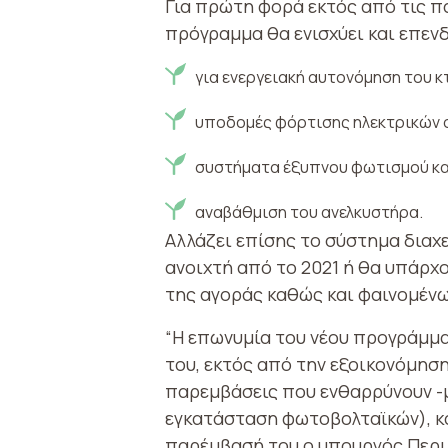
Για πρώτη φορά εκτός από τις π
πρόγραμμα θα ενισχύει και επενδ
για ενεργειακή αυτονόμηση του κ
υποδομές φόρτισης ηλεκτρικών 
συστήματα έξυπνου φωτισμού κα
αναβάθμιση του ανελκυστήρα.
Αλλάζει επίσης το σύστημα δια
ανοιχτή από το 2021 ή θα υπάρχ
της αγοράς καθώς και φαινομένω
“Η επωνυμία του νέου προγράμμ
του, εκτός από την εξοικονόμηση
παρεμβάσεις που ενθαρρύνουν -μ
εγκατάσταση φωτοβολταϊκών), κα
παρέμβασή του ο υπουργός Περι