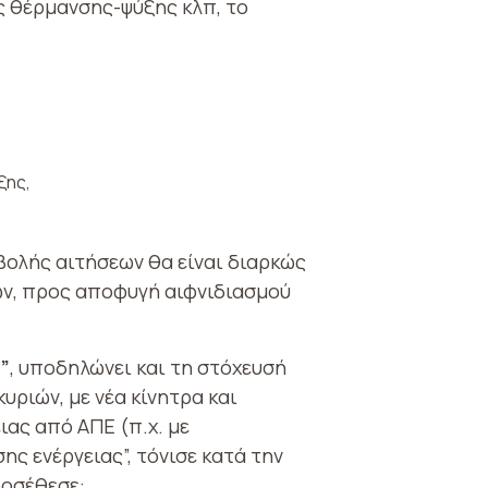
ς θέρμανσης-ψύξης κλπ, το
ξης,
ολής αιτήσεων θα είναι διαρκώς
ρων, προς αποφυγή αιφνιδιασμού
”
, υποδηλώνει και τη στόχευσή
υριών, με νέα κίνητρα και
ας από ΑΠΕ (π.χ. με
ς ενέργειας”, τόνισε κατά την
ροσέθεσε: