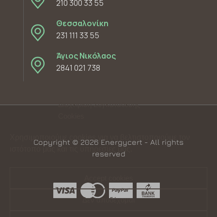
210 300 33 55
Θεσσαλονίκη
231 111 33 55
Άγιος Νικόλαος
2841 021 738
Διαχείριση Συγκατάθεσης
Cookies
Χρησιμοποιούμε cookies για να βελτιστοποιούμε τον
Copyright © 2026 Energycert - All rights
ιστότοπό μας και τις υπηρεσίες μας.
reserved
Accept cookies
Δεν αποδέχομαι