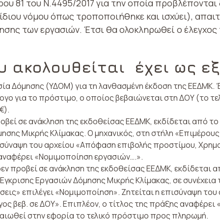
θρου 81 του Ν.4495/2017 για την οποία προβλέποντα
 ίδιου νόμου όπως τροποποιήθηκε και ισχύει), απαιτ
σης των εργασιών. Έτσι θα ολοκληρωθεί ο έλεγχος τ
υ ακολουθείται έχει ως εξ
ία Δόμησης (ΥΔΟΜ) για τη λανθασμένη έκδοση της ΕΕΔΜΚ. 
ογο για το πρόστιμο, ο οποίος βεβαιώνεται στη ΔΟΥ (το τε
€).
οβεί σε ανάκληση της εκδοθείσας ΕΕΔΜΚ, εκδίδεται από το
μησης Μικρής Κλίμακας. Ο μηχανικός, στη στήλη «Επιμέρου
ισύναψη του αρχείου «Απόφαση επιβολής προστίμου, Χρημα
 αναφέρει «Νομιμοποίηση εργασιών….».
δεν προβεί σε ανάκληση της εκδοθείσας ΕΕΔΜΚ, εκδίδεται α
Έγκρισης Εργασιών Δόμησης Μικρής Κλίμακας, σε συνέχεια 
εις» επιλέγει «Νομιμοποίηση». Ζητείται η επισύναψη του
ος βεβ. σε ΔΟΥ». Επιπλέον, ο τίτλος της πράξης αναφέρει
βαιωθεί στην εφορία το τελικό πρόστιμο προς πληρωμή.