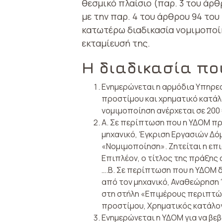
θεσμικό πλαίσιο (παρ. 3 του άρ
με την παρ. 4 του άρθρου 94 του
κατωτέρω διαδικασία νομιμοποίη
εκταμίευσή της.
Η διαδικασία πο
Ενημερώνεται η αρμόδια Υπηρεσ
προστίμου και χρηματικό κατάλ
νομιμοποίηση ανέρχεται σε 200 
Α. Σε περίπτωση που η ΥΔΟΜ πρ
μηχανικό, Έγκριση Εργασιών Δό
«Νομιμοποίηση». Ζητείται η επ
Επιπλέον, ο τίτλος της πράξης
….Β. Σε περίπτωση που η ΥΔΟΜ 
από τον μηχανικό, Αναθεώρηση 
στη στήλη «Επιμέρους περιπτώσ
προστίμου, Χρηματικός κατάλογ
Ενημερώνεται η ΥΔΟΜ για να βε