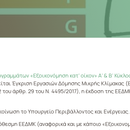
γραμμάτων «Εξοικονόμηση κατ’ οίκον» Α’ & Β’ Κύκλ
είται Έγκριση Εργασιών Δόμησης Μικρής Κλίμακας (
 του άρθρ. 29 του Ν. 4495/2017), η έκδοση της ΕΕΔΜ
ακοίνωση το Υπουργείο Περιβάλλοντος και Ενέργειας.
όθεσμη ΕΕΔΜΚ (αναφορικά και με κάποιο «Εξοικονομ