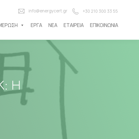
info@energycert.gr
+30 210 300 33 55
ΜΈΡΩΣΗ
ΈΡΓΑ
ΝΈΑ
ΕΤΑΙΡΕΊΑ
ΕΠΙΚΟΙΝΩΝΊΑ
: Η