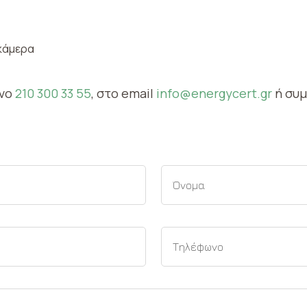
 κάμερα
ωνο
210 300 33 55
, στο email
info@energycert.gr
ή συ