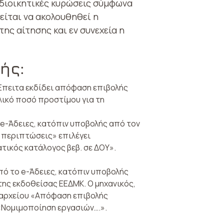
ι διοικητικές κυρώσεις σύμφωνα
είται να ακολουθηθεί η
ης αίτησης και εν συνεχεία η
ής:
Έπειτα εκδίδει απόφαση επιβολής
λικό ποσό προστίμου για τη
 e-Άδειες, κατόπιν υποβολής από τον
ς περιπτώσεις» επιλέγει
τικός κατάλογος βεβ. σε ΔΟΥ».
πό το e-Άδειες, κατόπιν υποβολής
της εκδοθείσας ΕΕΔΜΚ. Ο μηχανικός,
 αρχείου «Απόφαση επιβολής
 «Νομιμοποίηση εργασιών….».