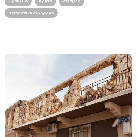
Ηράκλειο
Κρήτη
σεισμός
στεγαστική συνδρομή