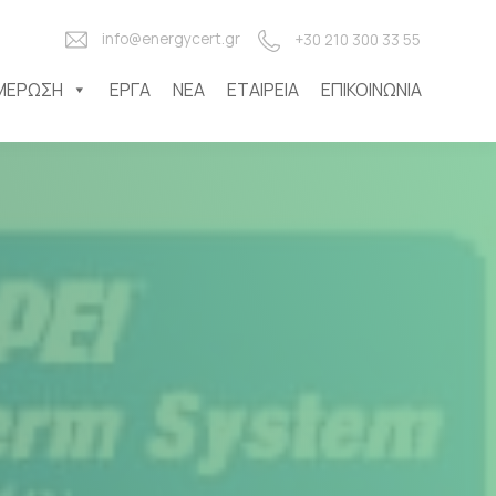
info@energycert.gr
+30 210 300 33 55
ΜΈΡΩΣΗ
ΈΡΓΑ
ΝΈΑ
ΕΤΑΙΡΕΊΑ
ΕΠΙΚΟΙΝΩΝΊΑ