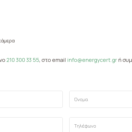
 κάμερα
ωνο
210 300 33 55
, στο email
info@energycert.gr
ή συ